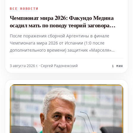
ВСЕ НОВОСТИ
Чемпионат мира 2026: Факундо Медина
осадил мать по поводу теорий заговора
против Аргентины
После поражения сборной Аргентины в финале
Чемпионата мира 2026 от Испании (1:0 после
дополнительного времени) защитник «Марселя»
Факундо Медина рассказал, что резко отчитал свою
мать. Она высказывала предположения о каких-то
3 августа 2026 г. · Сергей Радонежский
1 МИН
скрытых преимуществах, которыми якобы обладала
«Альбиселесте» во вре