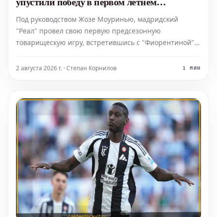
упустили победу в первом летнем
товарищеском матче
Под руководством Жозе Моуринью, мадридский
"Реал" провел свою первую предсезонную
товарищескую игру, встретившись с "Фиорентиной" в
Клагенфурте, Австрия. В первом тайме команда
продемонстрировала уверенную игру и повела в два
2 августа 2026 г. · Степан Корнилов
1 МИН
мяча, но в итоге упустила победу, завершив матч
вничью.