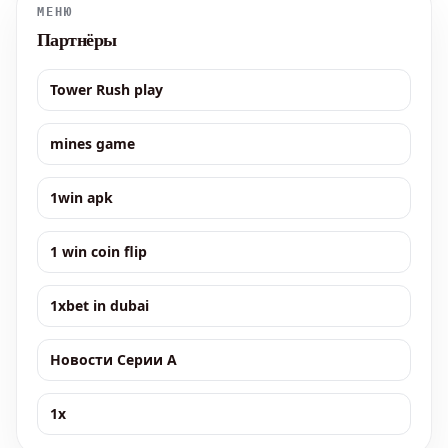
МЕНЮ
Партнёры
Tower Rush play
mines game
1win apk
1 win coin flip
1xbet in dubai
Новости Серии А
1x