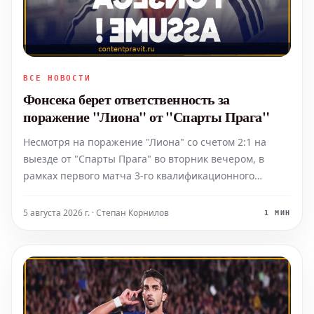
ВСЕ НОВОСТИ
Фонсека берет ответственность за
поражение "Лиона" от "Спарты Прага"
Несмотря на поражение "Лиона" со счетом 2:1 на
выезде от "Спарты Прага" во вторник вечером, в
рамках первого матча 3-го квалификационного
раунда Лиги чемпионов, главный тренер Паулу
Фонсека подтвердил, что он принимает на себя
5 августа 2026 г. · Степан Корнилов
1 МИН
ответственность за принятые им решения, в
частности, касающиеся игр