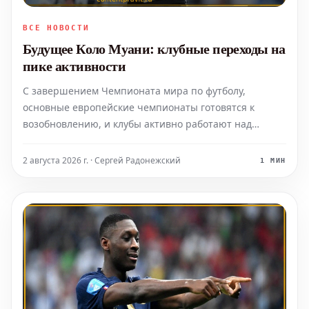
ВСЕ НОВОСТИ
Будущее Коло Муани: клубные переходы на
пике активности
С завершением Чемпионата мира по футболу,
основные европейские чемпионаты готовятся к
возобновлению, и клубы активно работают над
усилением составов в рамках летнего трансферного
окна. Текущая трансферная кампания насыщена
2 августа 2026 г. · Сергей Радонежский
1 МИН
яркими событиями: от продолжающейся саги вокруг
перехода Диаманде в мадридск