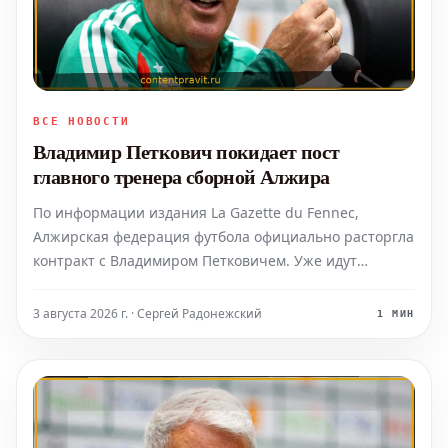
ВСЕ НОВОСТИ
Владимир Петкович покидает пост
главного тренера сборной Алжира
По информации издания La Gazette du Fennec,
Алжирская федерация футбола официально расторгла
контракт с Владимиром Петковичем. Уже идут
активные поиски нового наставника, что произошло
спустя всего несколько недель после вылета команды
3 августа 2026 г. · Сергей Радонежский
1 МИН
из 1/8 финала Кубка Африки от сборной Швейцарии
(0:2).