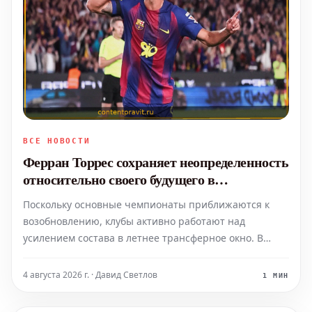
ВСЕ НОВОСТИ
Ферран Торрес сохраняет неопределенность
относительно своего будущего в
"Барселоне" на фоне интереса со стороны
Поскольку основные чемпионаты приближаются к
ПСЖ
возобновлению, клубы активно работают над
усилением состава в летнее трансферное окно. В
центре внимания находятся различные горячие
трансферные вопросы, от интереса ПСЖ к японскому
4 августа 2026 г. · Давид Светлов
1 МИН
вратарю Судзуки до стремления "Марселя" к
усилению атакующей линии.