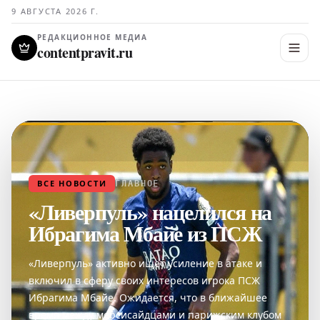
9 АВГУСТА 2026 Г.
РЕДАКЦИОННОЕ МЕДИА
contentpravit.ru
ВСЕ НОВОСТИ
ГЛАВНОЕ
«Ливерпуль» нацелился на
Ибрагима Мбайе из ПСЖ
«Ливерпуль» активно ищет усиление в атаке и
включил в сферу своих интересов игрока ПСЖ
Ибрагима Мбайе. Ожидается, что в ближайшее
время между мерсисайдцами и парижским клубом