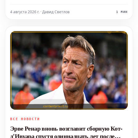
ему достойную замену. Ясин Титрауи покинул
бельгийский Шарлеруа и перебрался во французский
4 августа 2026 г. · Давид Светлов
1 МИН
Ланс. 23-летний алжирский полузащитник, которого
называют
ВСЕ НОВОСТИ
Эрве Ренар вновь возглавит сборную Кот-
д'Ивуара спустя одиннадцать лет после