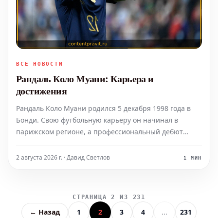
ВСЕ НОВОСТИ
Рандаль Коло Муани: Карьера и
достижения
Рандаль Коло Муани родился 5 декабря 1998 года в
Бонди. Свою футбольную карьеру он начинал в
парижском регионе, а профессиональный дебют
состоялся в клубе "Нант", где он также провел время в
аренде в "Булонь". С лета 2022 года Коло Муани
2 августа 2026 г. · Давид Светлов
1 МИН
выступает за франкфуртский "Айнтрахт". Этот
переход
СТРАНИЦА 2 ИЗ 231
← Назад
1
2
3
4
...
231