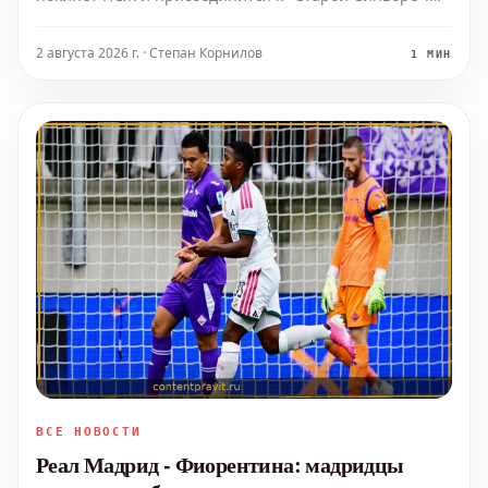
Столичный клуб получит чек на сумму 50 миллионов
евро.
2 августа 2026 г. · Степан Корнилов
1 МИН
ВСЕ НОВОСТИ
Реал Мадрид - Фиорентина: мадридцы