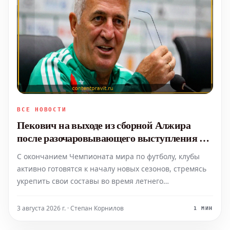
ВСЕ НОВОСТИ
Пекович на выходе из сборной Алжира
после разочаровывающего выступления на
Чемпионате мира
С окончанием Чемпионата мира по футболу, клубы
активно готовятся к началу новых сезонов, стремясь
укрепить свои составы во время летнего
трансферного окна. Ситуация с возможным
переходом Диоманде в мадридский «Реал» и
3 августа 2026 г. · Степан Корнилов
1 МИН
отсутствие продления контракта Брэдли Барколы с