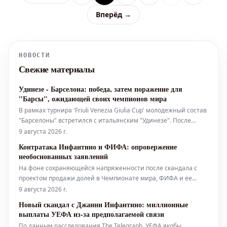
Вперёд →
НОВОСТИ
Свежие материалы
Удинезе - Барселона: победа, затем поражение для
"Барсы", ожидающей своих чемпионов мира
В рамках турнира 'Friuli Venezia Giulia Cup' молодежный состав
"Барселоны" встретился с итальянским "Удинезе". После
победы над "Ноттингем Форест" (1:0) в первом матче,
9 августа 2026 г.
каталонцы уступили "Удинезе" со счетом 0:1 во второй игре,
Контратака Инфантино и ФИФА: опровержение
что лишило их возможности побороться за трофей. Матч
необоснованных заявлений
против "
На фоне сохраняющейся напряженности после скандала с
проектом продажи долей в Чемпионате мира, ФИФА и ее
президент Джанни Инфантино решили перейти в контратаку,
9 августа 2026 г.
выпустив решительное и наступательное заявление. Они
Новый скандал с Джанни Инфантино: миллионные
утверждают, что не станут облегчать процесс для каких-либо
выплаты УЕФА из-за предполагаемой связи
потенциальных оппонент
По данным расследования The Telegraph, УЕФА якобы