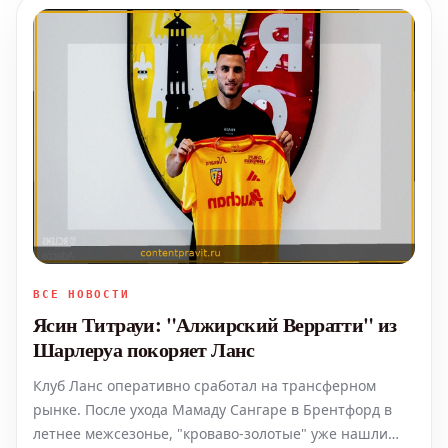
ВСЕ НОВОСТИ
Ясин Титрауи: "Алжирский Верратти" из
Шарлеруа покоряет Ланс
Клуб Ланс оперативно сработал на трансферном
рынке. После ухода Мамаду Сангаре в Брентфорд в
летнее межсезонье, "кроваво-золотые" уже нашли