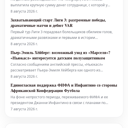
выплатила крупную сумму денег сотруднице, с которой у
Джанни Инфантино, нынешнего главы ФИФА, могла быть
8 августа 2026 г.
интимная связь, когда он занимал пост генерального
Захватывающий старт Лиги 3: разгромные победы,
секретаря европейского футбольного союза. Джанни
драматичные матчи и дебют VAR
Инфантино оказался в центре нового н
Первый тур Лиги 3 порадовал болельщиков обилием голов,
драматичными развязками и первыми в истории
французского футбола использованиями системы VAR
8 августа 2026 г.
(Football Video Support). Главным событием стало уверенное
Пьер-Эмиль Хёйберг: возможный уход из «Марселя»?
выступление Кана, который возглавил турнирную таблицу
«Ньюкасл» интересуется датским полузащитником
после разгрома Валансьена. Т
Согласно сообщениям английской прессы, «Ньюкасл»
рассматривает Пьера-Эмиля Хёйберга как одного из
кандидатов на позицию полузащитника. Английский клуб
8 августа 2026 г.
ищет замену для Бруно Гимараэса и Сандро Тонали. Датчанин
Единогласная поддержка ФИФА и Инфантино со стороны
хорошо знаком с Премьер-лигой, где выступал за
Африканской Конфедерации Футбола
«Саутгемптон» (2016-2020) и «Тоттенхэм
На фоне непростого периода, переживаемого ФИФА и ее
президентом Джанни Инфантино в связи с планами по
продаже доли в правах на проведение Чемпионата мира,
7 августа 2026 г.
Африканская Конфедерация Футбола (КАФ) подтвердила свою
полную поддержку главе мировой футбольной организации.
Эта позиция была озвучена в офиц