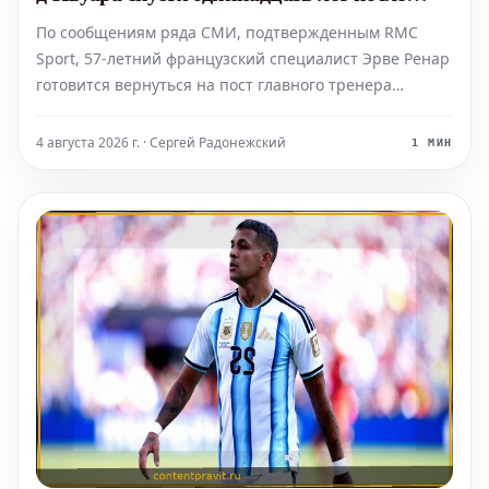
победы на КАН
По сообщениям ряда СМИ, подтвержденным RMC
Sport, 57-летний французский специалист Эрве Ренар
готовится вернуться на пост главного тренера
сборной Кот-д'Ивуара. Напомним, что ранее Ренар не
смог добиться значимых успехов с национальной
4 августа 2026 г. · Сергей Радонежский
1 МИН
командой Туниса на чемпионате мира 2026 года.
Теперь он вн