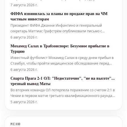
примирения в Национальном олимпийском и спортивном
7 августа 2026 г.
комитете Франции (CNOSF). По информации портала Foot
ФИФА извинилась за планы по продаже прав на ЧМ
Amateur, предлагается вернуть дело на рассмотрение
частным инвесторам
апелляционной комиссии Национальной дирекции
Президент ФИФА Джанни Инфантино и генеральный
секретарь Маттиас Графстрём опубликовали письмо с
извинениями за намерение привлечь частных инвесторов к
6 августа 2026 г.
правам на проведение Чемпионата мира. В этом же
Мохамед Салах в Трабзонспоре: Безумное прибытие в
документе исполком ФИФА и Маттиас Графстрём
Турцию
подтвердили свою «полную поддержку» итальянско-швей
Известный футболист Мохамед Салах в среду днем прибыл в
Стамбул, чтобы пройти медицинское обследование перед
подписанием контракта с новым клубом – «Трабзонспором».
6 августа 2026 г.
Бывший игрок «Ливерпуля» был встречен своими новыми
Спарта Прага 2-1 ОЛ: "Недостаточно", "не на высоте"...
болельщиками как настоящая звезда. Позже, вечером того же
трезвый вывод Маты
дня, он отправился
Во вторник команда ОЛ потерпела поражение со счетом 2:1 в
Чехии в первом матче третьего квалификационного раунда
Лиги чемпионов. Защитник "лионцев" Клинтон Мата
5 августа 2026 г.
вынужден констатировать недочеты игры своей команды в
этом матче.
МЕНЮ