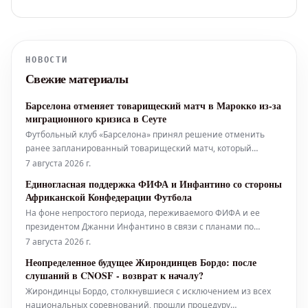
НОВОСТИ
Свежие материалы
Барселона отменяет товарищеский матч в Марокко из-за
миграционного кризиса в Сеуте
Футбольный клуб «Барселона» принял решение отменить
ранее запланированный товарищеский матч, который
должен был состояться в Танжере, Марокко, 15 августа.
7 августа 2026 г.
Соперник команды на этой игре не был объявлен. Причиной
Единогласная поддержка ФИФА и Инфантино со стороны
отмены стало обострение миграционного кризиса и
Африканской Конфедерации Футбола
трагические события, произошедшие в
На фоне непростого периода, переживаемого ФИФА и ее
президентом Джанни Инфантино в связи с планами по
продаже доли в правах на проведение Чемпионата мира,
7 августа 2026 г.
Африканская Конфедерация Футбола (КАФ) подтвердила свою
Неопределенное будущее Жирондинцев Бордо: после
полную поддержку главе мировой футбольной организации.
слушаний в CNOSF - возврат к началу?
Эта позиция была озвучена в офиц
Жирондинцы Бордо, столкнувшиеся с исключением из всех
национальных соревнований, прошли процедуру