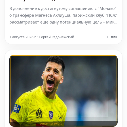
В дополнение к достигнутому соглашению с "Монако"
о трансфере Магнеса Аклиуша, парижский клуб "ПСЖ"
рассматривает еще одну потенциальную цель – Мику
Годса. В настоящее время ведутся переговоры по 21-
летнему бельгийскому вингеру, который выступает за
1 августа 2026 г. · Сергей Радонежский
1 МИН
амстердамский "Аякс".