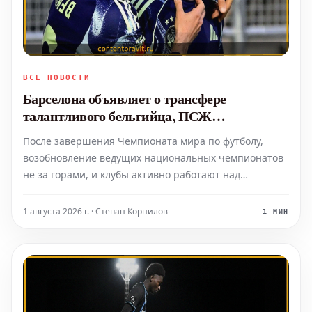
ВСЕ НОВОСТИ
Барселона объявляет о трансфере
талантливого бельгийца, ПСЖ
интересуется Микой Годтсом
После завершения Чемпионата мира по футболу,
возобновление ведущих национальных чемпионатов
не за горами, и клубы активно работают над
усилением своих составов в летнее трансферное
окно. На фоне продолжающихся обсуждений
1 августа 2026 г. · Степан Корнилов
1 МИН
перехода Диоманде в мадридский «Реал» и отказа
Брэдли Барколы продлевать