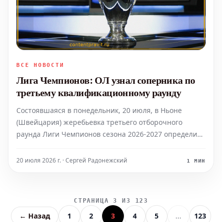
ВСЕ НОВОСТИ
Лига Чемпионов: ОЛ узнал соперника по
третьему квалификационному раунду
Состоявшаяся в понедельник, 20 июля, в Ньоне
(Швейцария) жеребьевка третьего отборочного
раунда Лиги Чемпионов сезона 2026-2027 определила
следующего соперника для футбольного клуба
Олимпик Лион (ОЛ). Команда сыграет против
20 июля 2026 г. · Сергей Радонежский
1 МИН
пражской «Спарты» в начале августа.
СТРАНИЦА 3 ИЗ 123
← Назад
1
2
3
4
5
...
123