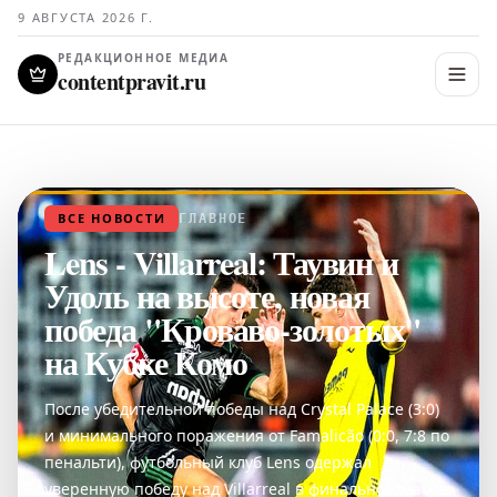
9 АВГУСТА 2026 Г.
РЕДАКЦИОННОЕ МЕДИА
contentpravit.ru
ВСЕ НОВОСТИ
ГЛАВНОЕ
Lens - Villarreal: Таувин и
Удоль на высоте, новая
победа "Кроваво-золотых"
на Кубке Комо
После убедительной победы над Crystal Palace (3:0)
и минимального поражения от Famalicão (0:0, 7:8 по
пенальти), футбольный клуб Lens одержал
уверенную победу над Villarreal в финальном матче