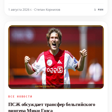
проведению турниров расширился. В пятницу свою
позицию высказала Азиатская конфедерация футбола,
1 августа 2026 г. · Степан Корнилов
1 МИН
выразив несогласие. Вечером того же дня
Южноамериканская конфе
ВСЕ НОВОСТИ
ПСЖ обсуждает трансфер бельгийского
вингера Мики Годса