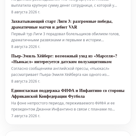
выплатила крупную сумму денег сотруднице, с которой у
Джанни Инфантино, нынешнего главы ФИФА, могла быть
8 августа 2026 г.
интимная связь, когда он занимал пост генерального
Захватывающий старт Лиги 3: разгромные победы,
секретаря европейского футбольного союза. Джанни
драматичные матчи и дебют VAR
Инфантино оказался в центре нового н
Первый тур Лиги 3 порадовал болельщиков обилием голов,
драматичными развязками и первыми в истории
французского футбола использованиями системы VAR
8 августа 2026 г.
(Football Video Support). Главным событием стало уверенное
Пьер-Эмиль Хёйберг: возможный уход из «Марселя»?
выступление Кана, который возглавил турнирную таблицу
«Ньюкасл» интересуется датским полузащитником
после разгрома Валансьена. Т
Согласно сообщениям английской прессы, «Ньюкасл»
рассматривает Пьера-Эмиля Хёйберга как одного из
кандидатов на позицию полузащитника. Английский клуб
8 августа 2026 г.
ищет замену для Бруно Гимараэса и Сандро Тонали. Датчанин
Единогласная поддержка ФИФА и Инфантино со стороны
хорошо знаком с Премьер-лигой, где выступал за
Африканской Конфедерации Футбола
«Саутгемптон» (2016-2020) и «Тоттенхэм
На фоне непростого периода, переживаемого ФИФА и ее
президентом Джанни Инфантино в связи с планами по
продаже доли в правах на проведение Чемпионата мира,
7 августа 2026 г.
Африканская Конфедерация Футбола (КАФ) подтвердила свою
полную поддержку главе мировой футбольной организации.
Эта позиция была озвучена в офиц