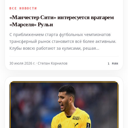
ВСЕ НОВОСТИ
«Манчестер Сити» интересуется вратарем
«Марселя» Рульи
С приближением старта футбольных чемпионатов
трансферный рынок становится всё более активным.
Клубы вовсю работают за кулисами, решая
множество важных вопросов. Среди горячих тем –
переход Диоманде в «Реал», изменение статуса
30 июля 2026 г. · Степан Корнилов
1 МИН
Барколя в ПСЖ, активный интерес «Арсенала» к
Винисиусу, а также прот