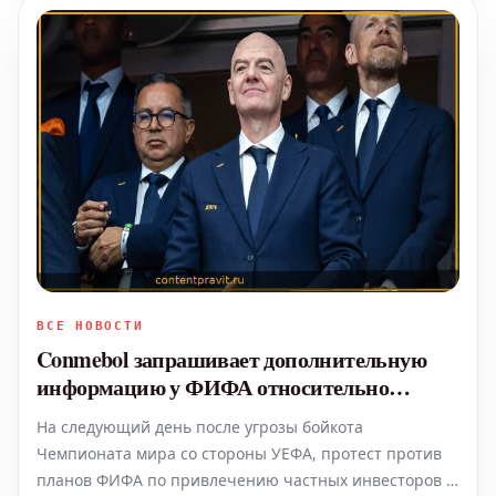
ВСЕ НОВОСТИ
Conmebol запрашивает дополнительную
информацию у ФИФА относительно
продажи прав на Чемпионат мира
На следующий день после угрозы бойкота
Чемпионата мира со стороны УЕФА, протест против
планов ФИФА по привлечению частных инвесторов к