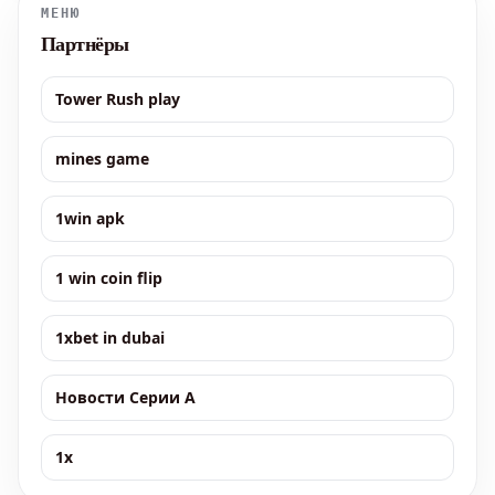
МЕНЮ
Партнёры
Tower Rush play
mines game
1win apk
1 win coin flip
1xbet in dubai
Новости Серии А
1x