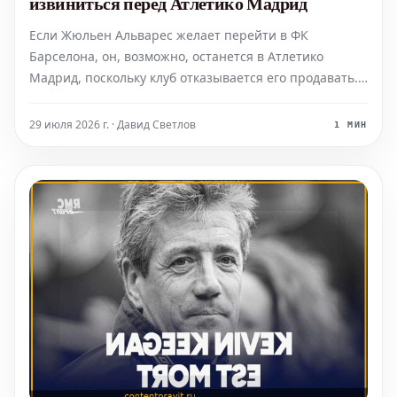
извиниться перед Атлетико Мадрид
Если Жюльен Альварес желает перейти в ФК
Барселона, он, возможно, останется в Атлетико
Мадрид, поскольку клуб отказывается его продавать.
Аргентинскому нападающему, возможно, даже
придется принести извинения.
29 июля 2026 г. · Давид Светлов
1 МИН