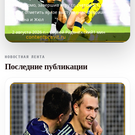
Кубка Комо, завершив игру со счетом 3:1. Особо
стоит отметить яркое выступление Флориана
Таувина и Жюл
2 августа 2026 г. · Сергей Радонежский
1 мин
НОВОСТНАЯ ЛЕНТА
Последние публикации