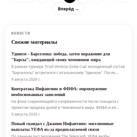
Вперёд →
НОВОСТИ
Свежие материалы
Удинезе - Барселона: победа, затем поражение для
"Барсы", ожидающей своих чемпионов мира
В рамках турнира 'Friuli Venezia Giulia Cup' молодежный состав
"Барселоны" встретился с итальянским "Удинезе". После
победы над "Ноттингем Форест" (1:0) в первом матче,
9 августа 2026 г.
каталонцы уступили "Удинезе" со счетом 0:1 во второй игре,
Контратака Инфантино и ФИФА: опровержение
что лишило их возможности побороться за трофей. Матч
необоснованных заявлений
против "
На фоне сохраняющейся напряженности после скандала с
проектом продажи долей в Чемпионате мира, ФИФА и ее
президент Джанни Инфантино решили перейти в контратаку,
9 августа 2026 г.
выпустив решительное и наступательное заявление. Они
Новый скандал с Джанни Инфантино: миллионные
утверждают, что не станут облегчать процесс для каких-либо
выплаты УЕФА из-за предполагаемой связи
потенциальных оппонент
По данным расследования The Telegraph, УЕФА якобы